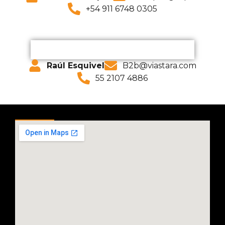
+54 911 6748 0305
Raúl Esquivel
B2b@viastara.com
55 2107 4886