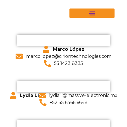
PROVEEDORES CERTIFICADOS
NUESTROS ASOCIADOS
CANALES ASOCIADOS
Marco López
marco.lopez@ciriontechnologies.com
55 1423 8335
Lydia Li
lydia.li@massive-electronic.mx
+52 55 6466 6648