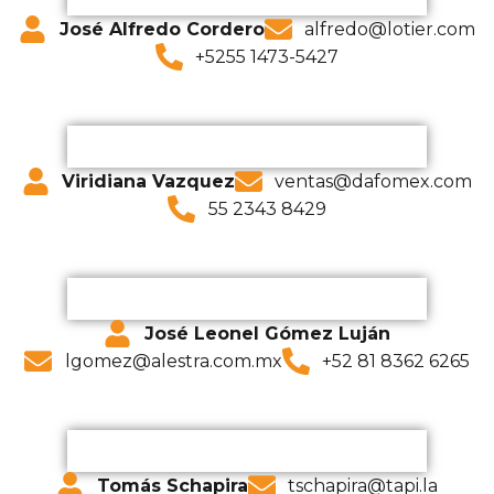
José Alfredo Cordero
alfredo@lotier.com
+5255 1473-5427
Viridiana Vazquez
ventas@dafomex.com
55 2343 8429
José Leonel Gómez Luján
lgomez@alestra.com.mx
+52 81 8362 6265
Tomás Schapira
tschapira@tapi.la